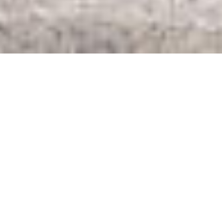
NOUVELLE CONSTRUCTION |
VILLA MODERNE T3+1 AVEC
PISCINE à VENDRE à
TORRALTINHA - LAGOS
,
,
€
1
135
000
M'AVERTIR DES CHANGEMENTS DE PRIX
#1033
4
4