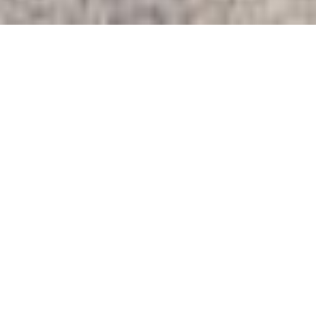
NEUBAU | MODERNE 3+1 SZ
VILLA MIT POOL ZUM
VERKAUF IN TORRALTINHA –
LAGOS
,
,
€
1
135
000
BENACHRICHTIGEN SIE MICH üBER PREISäNDERUNGEN
#1033
4
4
REFERENZ
BETTEN
BAD
242
396