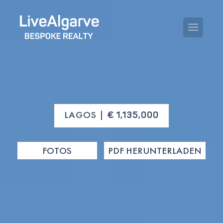
KAUFBERATUNG
LAGOS |
€ 1,135,000
VERKAUFBERATUNG
ALLE IMMOBILIEN
FOTOS
PDF HERUNTERLADEN
STEUERBERATUNG
APARTMENTS
GEBIETERATUNG
VILLAS
BLOG
PROJEKTE
EN