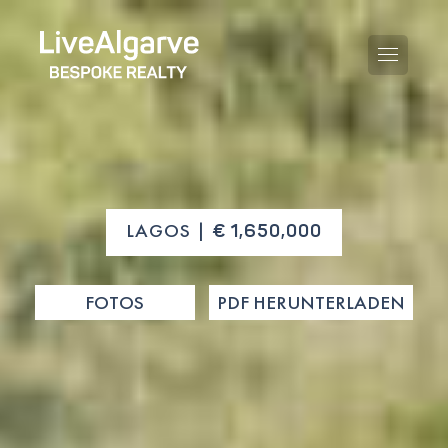
KAUFBERATUNG
LAGOS |
€ 1,650,000
VERKAUFBERATUNG
ALLE IMMOBILIEN
FOTOS
PDF HERUNTERLADEN
STEUERBERATUNG
APARTMENTS
GEBIETERATUNG
VILLAS
BLOG
PROJEKTE
EN