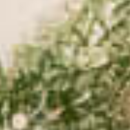
×
Diese Website verwendet Cookies
Diese Website verwendet
Cookies, um die
Benutzererfahrung zu
verbessern. Durch die Nutzung
unserer Website stimmen Sie allen
Cookies gemäß unserer Cookie-
Richtlinie zu.