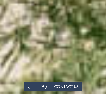
Lesen Sie mehr über die Cookie-
Richtlinie
Unbedingt notwendig
Leistung
Targeting
Funktionalität
Nicht klassifiziert
ZEIGE DETAILS
SPEICHERN
AKZEPTIERE
ALLES
UND
ALLE
ABLEHNEN
SCHLIESSEN
CONTACT US