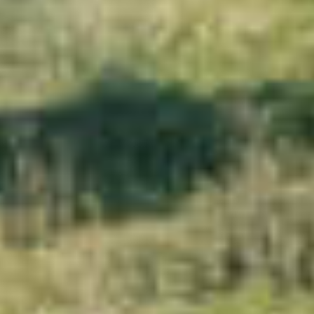
IMMOBILIEN DIE WIR
FR
PRIVATE EINTRäGE
PT
RU