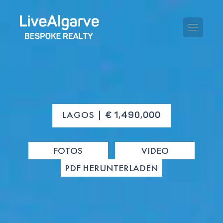
KAUFBERATUNG
LAGOS |
€ 1,490,000
VERKAUFBERATUNG
ALLE IMMOBILIEN
FOTOS
VIDEO
STEUERBERATUNG
APARTMENTS
PDF HERUNTERLADEN
GEBIETERATUNG
VILLAS
BLOG
PROJEKTE
EN