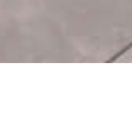
Nicht klassifiziert
ZEIGE DETAILS
SPEICHERN
AKZEPTIERE
ALLES
UND
ALLE
ABLEHNEN
SCHLIESSEN
ULTRA-MODERN | 3 SZ +1
LUXUSVILLA IM BAU IN
PORTO DO MóS - LAGOS
,
,
€
1
490
000