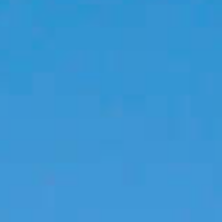
IMMOBILIEN DIE WIR
FR
PRIVATE EINTRäGE
PT
RU