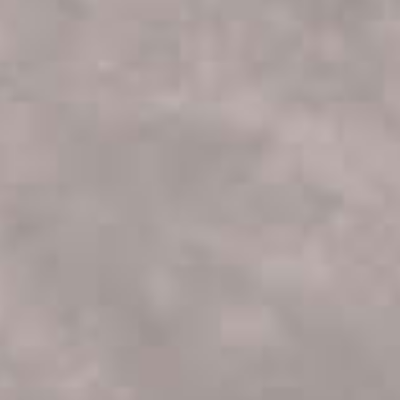
×
Diese Website verwendet Cookies
Diese Website verwendet
Cookies, um die
Benutzererfahrung zu
verbessern. Durch die Nutzung
unserer Website stimmen Sie allen
Cookies gemäß unserer Cookie-
Richtlinie zu.
Lesen Sie mehr über die Cookie-
Richtlinie
Unbedingt notwendig
Leistung
Targeting
Funktionalität